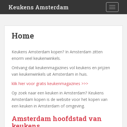
S
Keukens Amsterdam
TOGGLE
k
i
p
t
Home
o
m
a
Keukens Amsterdam kopen? In Amsterdam zitten
i
enorm veel keukenwinkels.
n
Ontvang dat keukenmagazines vol keukens en prijzen
c
van keukenwinkels uit Amsterdam in huis.
o
n
klik hier voor gratis keukenmagazines >>>
t
Op zoek naar een keuken in Amsterdam? Keukens
e
Amsterdam kopen is de website voor het kopen van
n
een keuken in Amsterdam of omgeving.
t
Amsterdam hoofdstad van
keukens