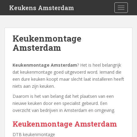
S
Keukens Amsterdam
TOGGLE
k
i
p
t
Keukenmontage
o
Amsterdam
m
a
i
Keukenmontage Amsterdam
? Het is heel belangrijk
n
dat keukenmontage goed uitgevoerd word. Iemand die
c
een dure keuken koopt maar slecht laat installeren heeft
o
niets aan zijn keuken.
n
t
Daarom is het van belang dat het plaatsen van een
e
nieuwe keuken door een specialist gebeurd. Een
n
overzicht van bedrijven in Amsterdam en omgeving.
t
Keukenmontage Amsterdam
DTB keukenmontage