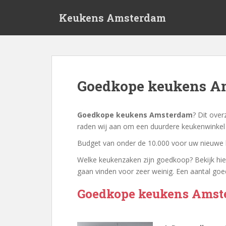
S
Keukens Amsterdam
k
i
p
t
o
m
Goedkope keukens A
a
i
n
Goedkope keukens Amsterdam
? Dit ove
c
raden wij aan om een duurdere keukenwinkel
o
Budget van onder de 10.000 voor uw nieuwe k
n
t
Welke keukenzaken zijn goedkoop? Bekijk hi
e
gaan vinden voor zeer weinig. Een aantal go
n
Goedkope keukens Ams
t