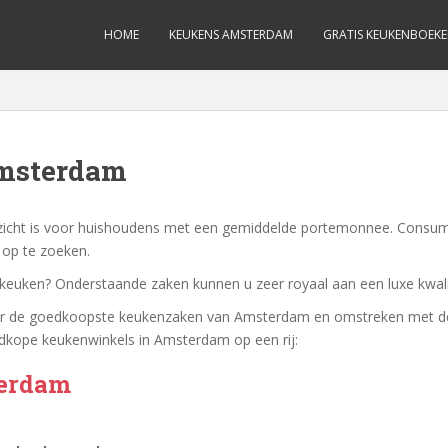
HOME
KEUKENS AMSTERDAM
GRATIS KEUKENBOEK
msterdam
rzicht is voor huishoudens met een gemiddelde portemonnee. Consu
 op te zoeken.
euken? Onderstaande zaken kunnen u zeer royaal aan een luxe kwali
er de goedkoopste keukenzaken van Amsterdam en omstreken met de g
edkope keukenwinkels in Amsterdam op een rij:
terdam