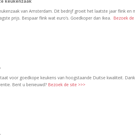
te keukenzaak
enzaak van Amsterdam. Dit bedrijf groeit het laatste jaar flink en ma
agste prijs. Bespaar flink wat euro’s. Goedkoper dan Ikea.
Bezoek de 
p
aat voor goedkope keukens van hoogstaande Duitse kwaliteit. Dankzij 
rentie. Bent u benieuwd?
Bezoek de site >>>
p