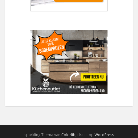
sparkling Thema van
Colorlib
, draait op
WordPress