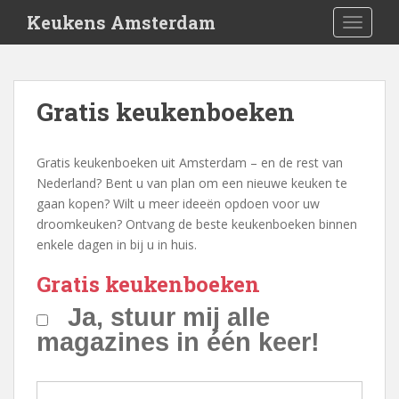
S
Keukens Amsterdam
TOGGLE
k
i
p
t
Gratis keukenboeken
o
m
a
Gratis keukenboeken uit Amsterdam – en de rest van
i
Nederland? Bent u van plan om een nieuwe keuken te
n
gaan kopen? Wilt u meer ideeën opdoen voor uw
c
droomkeuken? Ontvang de beste keukenboeken binnen
o
enkele dagen in bij u in huis.
n
t
Gratis keukenboeken
e
Ja, stuur mij alle
n
magazines in één keer!
t