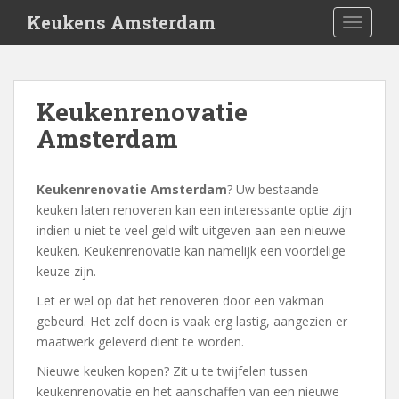
S
Keukens Amsterdam
TOGGLE
k
i
p
t
Keukenrenovatie
o
Amsterdam
m
a
i
Keukenrenovatie Amsterdam
? Uw bestaande
n
keuken laten renoveren kan een interessante optie zijn
c
indien u niet te veel geld wilt uitgeven aan een nieuwe
o
keuken. Keukenrenovatie kan namelijk een voordelige
n
keuze zijn.
t
e
Let er wel op dat het renoveren door een vakman
n
gebeurd. Het zelf doen is vaak erg lastig, aangezien er
t
maatwerk geleverd dient te worden.
Nieuwe keuken kopen? Zit u te twijfelen tussen
keukenrenovatie en het aanschaffen van een nieuwe