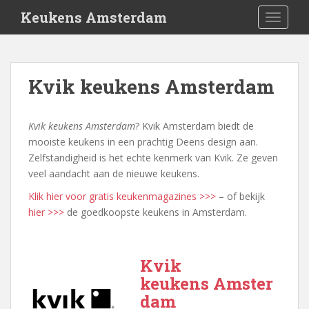
S
Keukens Amsterdam
TOGGLE
k
i
p
t
Kvik keukens Amsterdam
o
m
a
Kvik keukens Amsterdam
? Kvik Amsterdam biedt de
i
mooiste keukens in een prachtig Deens design aan.
n
Zelfstandigheid is het echte kenmerk van Kvik. Ze geven
c
veel aandacht aan de nieuwe keukens.
o
Klik hier voor gratis keukenmagazines >>>
– of bekijk
n
hier >>>
de goedkoopste keukens in Amsterdam.
t
e
n
t
Kvik
keukens Amster
dam