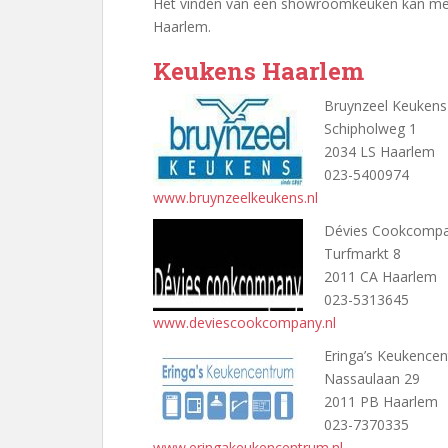
Het vinden van een showroomkeuken kan mees
Haarlem.
Keukens Haarlem
Bruynzeel Keukens
Schipholweg 1
2034 LS Haarlem
023-5400974
www.bruynzeelkeukens.nl
Dévies Cookcomp
Turfmarkt 8
2011 CA Haarlem
023-5313645
www.deviescookcompany.nl
Eringa’s Keukence
Nassaulaan 29
2011 PB Haarlem
023-7370335
www.eringakeukencentrum.nl