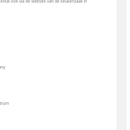
tal ook via de website van de keukenzaak in
any
ntrum