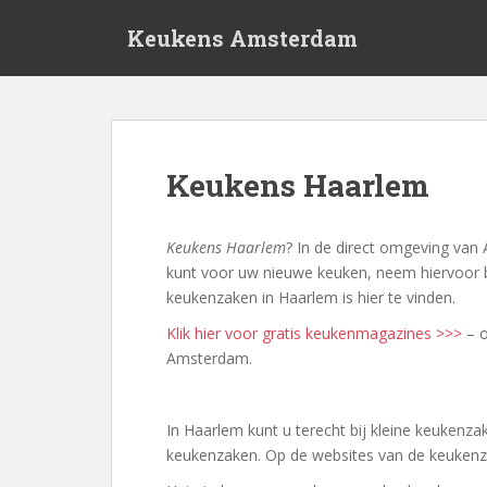
S
Keukens Amsterdam
k
i
p
t
o
m
Keukens Haarlem
a
i
n
Keukens Haarlem
? In de direct omgeving van 
c
kunt voor uw nieuwe keuken, neem hiervoor b
o
keukenzaken in Haarlem is hier te vinden.
n
Klik hier voor gratis keukenmagazines >>>
– o
t
Amsterdam.
e
n
t
In Haarlem kunt u terecht bij kleine keukenza
keukenzaken. Op de websites van de keukenzak