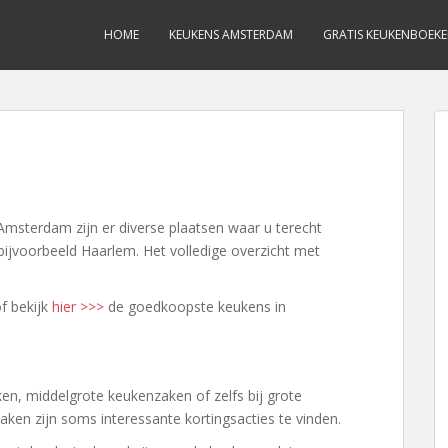
HOME
KEUKENS AMSTERDAM
GRATIS KEUKENBOEK
Amsterdam zijn er diverse plaatsen waar u terecht
ijvoorbeeld Haarlem. Het volledige overzicht met
f bekijk
hier >>>
de goedkoopste keukens in
ken, middelgrote keukenzaken of zelfs bij grote
en zijn soms interessante kortingsacties te vinden.