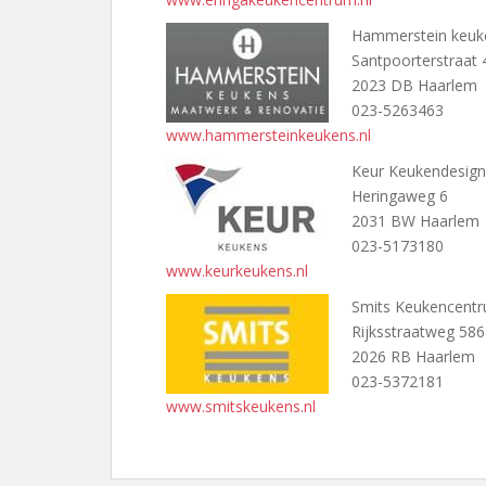
Hammerstein keuk
Santpoorterstraat 
2023 DB Haarlem
023-5263463
www.hammersteinkeukens.nl
Keur Keukendesign
Heringaweg 6
2031 BW Haarlem
023-5173180
www.keurkeukens.nl
Smits Keukencent
Rijksstraatweg 586
2026 RB Haarlem
023-5372181
www.smitskeukens.nl