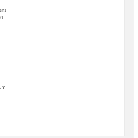
ens
41
rum