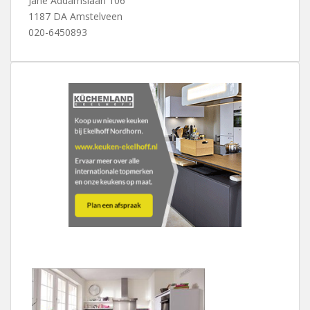
Jane Addamslaan 106
1187 DA Amstelveen
020-6450893