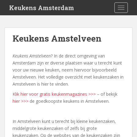
S
Keukens Amsterdam
TOGGLE
k
i
p
t
Keukens Amstelveen
o
m
a
Keukens Amstelveen
? In de direct omgeving van
i
Amsterdam zijn er diverse plaatsen waar u terecht kunt
n
voor uw nieuwe keuken, neem hiervoor bijvoorbeeld
c
Amstelveen. Het volledige overzicht met keukenzaken in
o
Amstelveen is hier te vinden.
n
Klik hier voor gratis keukenmagazines >>>
– of bekijk
t
hier >>>
de goedkoopste keukens in Amstelveen.
e
n
t
In Amstelveen kunt u terecht bij kleine keukenzaken,
middelgrote keukenzaken of zelfs bij grote
keukenzaken. Op de websites van de keukenzaken zijn