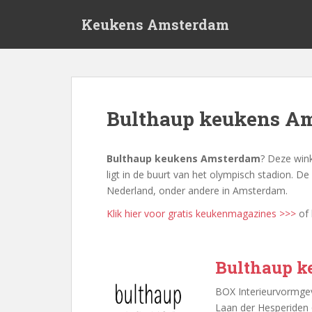
S
Keukens Amsterdam
k
i
p
t
o
m
Bulthaup keukens A
a
i
n
Bulthaup keukens Amsterdam
? Deze wink
c
ligt in de buurt van het olympisch stadion. D
o
Nederland, onder andere in Amsterdam.
n
Klik hier voor gratis keukenmagazines >>>
of 
t
e
n
Bulthaup 
t
BOX Interieurvormgev
Laan der Hesperiden