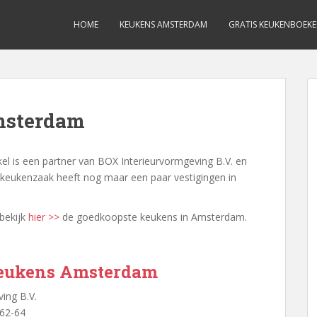
HOME
KEUKENS AMSTERDAM
GRATIS KEUKENBOEK
msterdam
el is een partner van BOX Interieurvormgeving B.V. en
e keukenzaak heeft nog maar een paar vestigingen in
bekijk
hier >>
de goedkoopste keukens in Amsterdam.
keukens Amsterdam
ing B.V.
 62-64